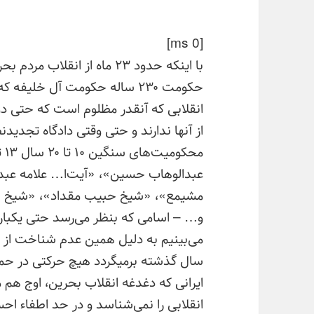
[ms 0]
با اینکه حدود ۲۳ ماه از انق
حکومت ۲۳۰ ساله حکومت آل خلیف
انقلابی که آنقدر مظلوم است که حتی دوس
مح
عبدالوهاب حسین»، «آیت‌ا… علامه عبد
مشیمع»، «شیخ حبیب مقداد»، «شیخ س
و… – اسامی که بنظر می‌رسد حتی یکبار 
سال گذشته برمیگردد هیچ حرکتی در حما
ایرانی که دغدغه انقلاب بحرین، اوج هم
انقلابی را نمی‌شناسد و در حد اطفاء اح