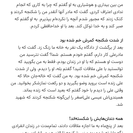
من بین بیداری و هوشیاری به او گفتم که چرا به کاری که انجام
ندادی اعتراف کردی. گفت که مادر آنها آنقدر من را شکنجه کردند و
کتک زدند که مجبور شدم آنچه را نکرده‌ام بپذیرم. به او گفتم که
صبر کند و به خدا توکل کند. بعد با او خداحافظی کردم.
از شدت شکنجه کمرش خم شده بود
بعد از برگشت از دادگاه یک نفر به خانه ما زنگ زد. گفت که با
مادرعلی کار دارم، گفتم خودم هستم. شما؟ گفت نترسید من
دوست او هستم که با او در زندان بودم، فقط به من بگویید که
توانستید با علی ملاقات کنید؟ گفتم بله، او را دیدم. ولی از شدت
شکنجه کمرش خم شده بود. به من گفت که خاله‌جان حالا که
علی زنده است بروید وضو بگیرید و دو رکعت نمازشکر بخوانید. من
وقتی علی را دیدم با خود گفتم که بعید است که زنده بماند.
همبندی‌اش عیسی علی‌اصغر را این‌گونه شکنجه کردند که شهید
شد.
همه دندان‌هایش را شکسته‌اند!
بعد از پنج‌ماه به ما اجازه ملاقات دادند، تمام‌مدت در زندان انفرادی
نگه داشته شده بود و زیر شکنجه تا الان هم در انفرادی به سر