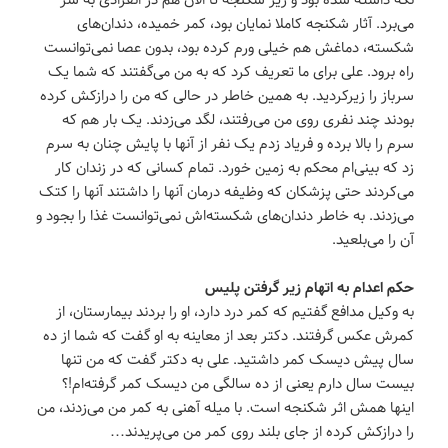
می‌برد. آثار شکنجه کاملا نمایان بود، کمر خمیده، دندان‌های
شکسته، دماغش هم خیلی ورم کرده بود، بدون عصا نمی‌توانست
راه برود. علی برای ما تعریف کرد که به من می‌گفتند که شما یک
سرباز را زیرکردید. به همین خاطر در حالی که من را درازکش کرده
بودند چند نفری روی من می‌رفتند، لگد می‌زدند. یک بار هم که
سرم را بالا برده و فریاد زدم یک نفر از آنها با پایش چنان به سرم
زد که بینی‌ام محکم به زمین خورد. تمام کسانی که در زندان کار
می‌کردند حتی پزشکان که وظیفه درمان آنها را داشتند آنها را کتک
می‌زدند. به خاطر دندان‌های شکسته‌اش نمی‌توانست غذا را بجود و
آن را می‌بلعید.
حکم اعدام به اتهام زیر گرفتن پلیس
به وکیل مدافع گفتیم که کمر درد دارد، او را بردند بیمارستان، از
کمرش عکس گرفتند. دکتر بعد از معاینه به او گفت که شما از ده
سال پیش دیسک کمر داشتید. علی به دکتر گفت که من تنها
بیست سال دارم یعنی از ده سالگی من دیسک کمر گرفته‌ام!؟
اینها همش اثر شکنجه است. با میله آهنی به کمر من می‌زدند، من
را درازکش کرده از جای بلند روی کمر من می‌پریدند…