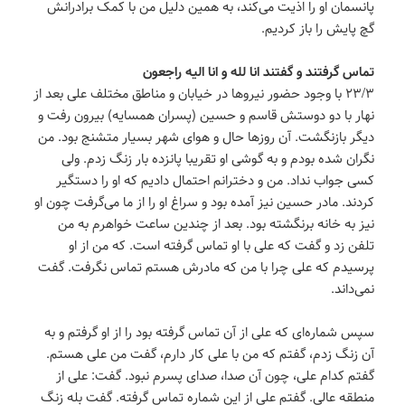
پانسمان او را اذیت می‌کند، به همین دلیل من با کمک برادرانش
گچ پایش را باز کردیم.
تماس گرفتند و گفتند انا لله و انا الیه راجعون
۲۳/۳ با وجود حضور نیروها در خیابان و مناطق مختلف علی بعد از
نهار با دو دوستش قاسم و حسین (پسران همسایه) بیرون رفت و
دیگر بازنگشت. آن روزها حال و هوای شهر بسیار متشنج بود. من
نگران شده بودم و به گوشی او تقریبا پانزده بار زنگ زدم. ولی
کسی جواب نداد. من و دخترانم احتمال دادیم که او را دستگیر
کردند. مادر حسین نیز آمده بود و سراغ او را از ما می‌گرفت چون او
نیز به خانه برنگشته بود. بعد از چندین ساعت خواهرم به من
تلفن زد و گفت که علی با او تماس گرفته است. که من از او
پرسیدم که علی چرا با من که مادرش هستم تماس نگرفت. گفت
نمی‌داند.
سپس شماره‌ای که علی از آن تماس گرفته بود را از او گرفتم و به
آن زنگ زدم، گفتم که من با علی کار دارم، گفت من علی هستم.
گفتم کدام علی، چون آن صدا، صدای پسرم نبود. گفت: علی از
منطقه عالی. گفتم علی از این شماره تماس گرفته. گفت بله زنگ