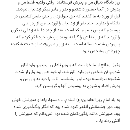
روز دادگاه دنبال من و پدرش فرستادند. وقتی رفتیم فقط من و
پدرش در آنجا حضور داشتیم و پدر و مادر دیگر زندانیان نبودند.
قبل از ورود به ما گفتند که حق حرف‌زدن و حتی نفس‌کشیدن در
دادگاه را ندارید. چند نفر از زندانیان را آوردند. من از پدر علی
پرسیدم که پس پسر ما کجاست. بعد از چند دقیقه زندانی دیگری
را آوردند که زیر بغلش را گرفته بودند و پیش خود فکر کردم که
پیرمردی شصت ساله است… به زور راه می‌رفت، از شدت شکنجه
چهره‌اش مشخص نبود.
وکیل مدافع از ما خواست که برویم تاعلی را ببینیم. وارد اتاق
شدیم. آن شخص نیز وارد اتاق شد، او خود علی بود ولی از شدت
شکنجه نتوانسته بودم او را بشناسم. تا ما را دید به پای من و
پدرش افتاد و شروع به بوسیدن آنها و گریستن کرد.
به یاد امام زین‌العابدین(ع) افتادم… دستها، پاها و صورتش خونی
بود. دور چشمانش آنقدر کبود شده بود که انگار رنگ‌آمیزی شده
بود. صورتش مانند رنگین‌کمان شده بود. نمی‌دانم که صورتش را
آتش زدند یا…