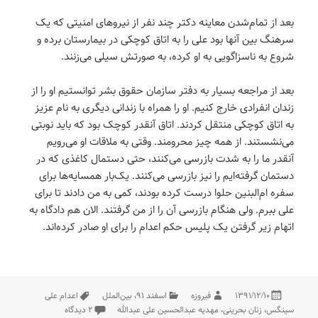
بعد از تمام‌شدن معاینه دکتر چند نفر از نیروهای امنیتی که یک
سرهنگ بین آنها بود علی را به اتاق کوچکی در بیمارستان برده و
شروع به ناسزاگویی به او کرده، به صورتش سیلی می‌زنند.
بعد از مراجعه بسیار به دفتر سازمان حقوق بشر توانستیم او را از
زندان انفرادی خارج کنیم. او را همراه با زندانی دیگری به نام عزیز
به اتاق کوچکی منتقل کردند. اتاق آنقدر کوچک بود که باید نوبتی
می‌نشستند. از همه چیز محرومند. وقتی به ملاقات او می‌رویم
آنقدر ما را به شدت بازرسی می‌کنند، حتی دستمال کاغذی که در
دستمان گرفته‌ایم را نیز بازرسی می‌کنند. یک‌بار همسایه‌ها برای
سفره ام‌البنین حلوا درست کرده بودند، کمی به من دادند تا برای
علی ببرم. ولی هنگام بازرسی آن را از من گرفتند. الان هم دادگاه به
اتهام زیر گرفتن یک پلیس حکم اعدام را برای او صادر کرده‌اند.
در
مؤلف
دسته‌ها
برچسب‌ها
۱۳۹۱/۱۲/۱۰
فیروزه
اسفند ۹۱
،
بین‌الملل
اعدام علی
برای به پسرم می‌گف
سینگس
،
زنان بحرینی
،
مهدیه عبدالحسین علی عبدالله
۲ دیدگاه