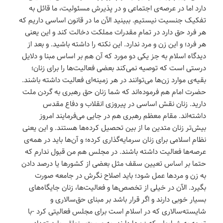
دارد اما در عرصه‌ی اجتماعی و در پذیرش مسئولیت، ما قائل به
تفکیک جنسیت نیستیم. ببینید الآن ما در قانون اساسی داریم که
هر فرد حق دارد در تمام مقدرات مملکت دخالت کند و این یعنی
هر فرد؛ و این زن و مرد ندارد. این نکته را داشته باشید. و بعد از
دیدگاه اسلام به جز یکی دو مورد که آن هم بر اساس مبنا و دلایل
درستی است که توصیه نمی‌کند بعضی فعالیت‌ها را برای زنان؛
بقیه‌ی موارد زن‌ها می‌توانند در هر زمینه‌ای فعالیت داشته باشند.
حضرت امام هم فرموده‌اند که شما زنان حق رهبری به گردن ملت
دارید. زنان نقش اساسی در پیروزی انقلاب و دفاع مقدس
داشته‌اند. مقام معظم رهبری هم در جایی می‌فرمایند امروز
بیش‌تر زنان متدین ما از بین تحصیل کرده‌ها هستند. و این یعنی
نظام اسلامی برای زنان سرمایه‌گذاری کرده؛ و آن‌ها باید در همه‌ی
عرصه‌ها فعالیت داشته باشند. در مجلس هم من قبول ندارم که
حتما بر اساس تعیین سقف مثل بعضی از کشورها یا درصد دادن
به زن و مردها عمل شود؛ باید اصلاح نگرش در جامعه صورت
بگیرد. الآن در خیلی از تخصص‌ها و فعالیت‌ها، زنان جایگاه‌های
بسیار خوبی دارند و اگر قرار باشد بر مبنای حق‌سالاری و
شایسته‌سالاری که در اسلام است برای مجلس فعالیتی کرد -با
توجه به شرایطی که زن‌ها دارند- به صورت منطقی باید تعداد