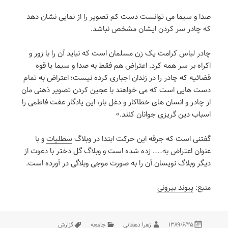
صدا و سیما می توانست دست کم تصویر را از نمایی نشان دهد
که چادر سر کردن ایشان مشخص نباشد.
چادر لباس کرامت یک زن مسلمان است که نباید آن را با زور و
اکراه بر سر همه کرد. اعتراض هم فقط به صدا و سیما یا قوه
قضائیه که چادر را در زندان اجباری کرده نیست؛ اعتراض به تمام
دست هایی است که می خواهند با عجین کردن تصویر ذهنی مان
از چادر و انسان های خطاکار و دغل باز، این یادگار عفت فاطمی را
اسباب دین گریزی جوانان کنند.»
گفتنی است که جرقه این حرکت ابتدا در وبلاگ
سطلیات
و با
عنوان اعتراض به…. زده شده است و وبلاگ گل دختر با دعوت از
دیگر وبلاگ نویسان آن را به صورت موجی وبلاگی در آورده است.
منبع:
پیوند بیرونی
در
مؤلف
دسته‌ها
برچسب‌ها
۱۳۸۹/۶/۲۵
زهرا دهقانی
جامعه
گزارش