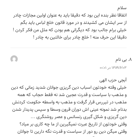
سلام
اتفاقا نظر بنده این بود که دقیقا باید به عنوان اولین مجازات چادر
از سر ایشان می کشیدند و در مورد قانون خلع لباس باید بگم
خیلی برام جالب بود که دیگرانی هم بودن که مثل من فکر کردن !
دقیقا این حرف منه ! خلع چادر برای خائنین به چادر !
بی نام
می‌گوید:
۱۳۸۹/۶/۰۳ در ۰۰:۰۱
آبجی حزب الهی
خیلی وقته خودتون اسباب دین گریزی جوانان شدید زمانی که دین
و مذهب با سیاست و قدرت عجین شد نه فقط حجاب که همه
مذهب در تیررس قرار گرفت و مذهب به واسطه حکومت کردنش
بدنام شد نمونه عینی اش دوران قرون وسطا و سپس پدیدار شدن
دین گریزی و شکل گیری رنسانس و عصر روشنگری …
وقتی خودتون از تاریخ عبرت نمیگیرین از ما چه کاری بر میاد؟
وقتی میگن دین رو دور از سیاست و قدرت نگه دارین تا جوانان