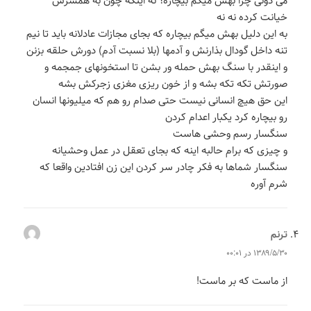
خیانت کرده نه نه
به این دلیل بهش میگم بیچاره که بجای مجازات عادلانه باید تا نیم
تنه داخل گودال بذارنش و آدمها (بلا نسبت آدم) دورش حلقه بزنن
و اینقدر با سنگ بهش حمله ور بشن تا استخونهای جمجمه و
صورتش تکه تکه بشه و از خون ریزی مغزی زجرکش بشه
این حق هیچ انسانی نیست حتی صدام رو هم که میلیونها انسان
رو بیچاره کرد یکبار اعدام کردن
سنگسار رسم وحشی هاست
و چیزی که برام حالبه اینه که بجای تعقل در عمل وحشیانه
سنگسار شماها به فکر چادر سر کردن این زن افتادین واقعا که
شرم آوره
ترنم
می‌گوید:
۱۳۸۹/۵/۳۰ در ۰۰:۰۱
از ماست که بر ماست!