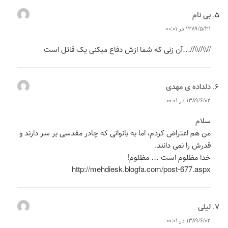
بی نام
می‌گوید:
۱۳۸۹/۵/۳۱ در ۰۰:۰۱
//\\//\\//…آن زنی که شما ازش دفاع میکنی یک قاتل است
دلداده ی مهدی
می‌گوید:
۱۳۸۹/۶/۰۲ در ۰۰:۰۱
سلام
من هم اعتراض کردم، اما به بانوانی که چادر مقدسی بر سر دارند و
قدرش را نمی دانند.
خدا مظلوم است … مظلوم!
http://mehdiesk.blogfa.com/post-677.aspx
لیلی
می‌گوید:
۱۳۸۹/۶/۰۲ در ۰۰:۰۱