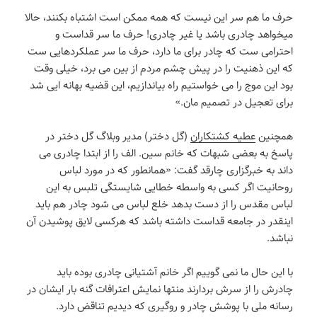
حرف ما هم سر این نیست که همه ممکن است اشتباه بکنند، حالا
میخواهد چادری باشد یا غیر چادری! حرف ما سر قداست و
احترامی ست که چادر برای ما دارد، حرف ما سر عملکردهایی ست
که این ذهنیت را در پیش چشم مردم از بین می برد، خیلی وقت
بود این موج را می خواستیم راه بیاندازیم، این قضیه بهانه ایی شد
برای تعجیل در تصمیم مان.»
همچنین
عطیه کشتکاران
(گل دختر) مدیر وبلاگ گل دختر در
پاسخ به بعضی شبهات که خانم سین. الف را از ابتدا چادری می
داند به خبرگزاری چارقد گفت: «همانطور که در مورد لباس
روحانیت اگر کسی به واسطه خطایی شایستگی تلبس به این
لباس مقدس را از دست بدهد خلع لباس می شود چادر هم باید
اینقدر در جامعه قداست داشته باشد که هرکسی لایق پوشیدن آن
نباشد.
با این حال ما نمی گوییم اگر خانم آشتیانی چادری بوده باید
چادرش را از سرش بردارند منتها نمایش اعترافات گنه بار ایشان در
رسانه ملی با پوشش چادر و روگیری که دیدیم تناقض دارد.