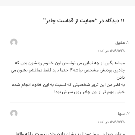
۱۱ دیدگاه در “حمایت از قداست چادر”
عقیق
می‌گوید:
۱۳۸۹/۵/۲۸ در ۰۰:۰۱
میشه بگین از چه نمایی می تونستن اون خانوم رونشون بدن که
چادری بودنش مشخص نباشه؟! حتما باید فقط دماغشو نشون می
دادن!
به نظر من این ترور شخصیتی که نسبت به این خانوم انجام شده
خیلی مهم تر از اون چادر روی سرش بود!
سها
می‌گوید:
۱۳۸۹/۵/۲۸ در ۰۰:۰۱
منظور صدا و سیما عمدتا بد نشان دادن چادر نیست. بلکه واقعا