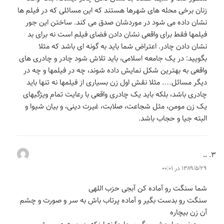
زنان برخی محله های شهرها هستند که این مسائلی که در فیلم ها
نشان داده می شود در موردشان صدق می کند. ساختن این جور
فیلمها فقط برای واقعی نشان دادن فضای فیلم است نه برای بد
نشان دادن چادر. اعتراض شما باید به گونه ای باشد که مثلا
بگویید: در یک جامعه اسلامی، باید تلاش شود چادر و چادری های
واقعی به بهترین شکل نمایش داده شوند، چه در فیلمها و چه در
دیگر مسائل…. مثلا نقش اول زن بسیاری از فیلمها نه تنها باید
چادری باشد، بلکه باید یک چادری واقعی با رعایت تمام ویژگیهای
یک زن مومن، مثل شجاعت، صلابت، غیرت دینی، و بیان شیوا و
البته جیا و حجاب باشد.
..
می‌گوید:
۱۳۸۹/۵/۲۹ در ۰۰:۰۱
شما سنگت رو آماده کن آبجی حزب اللهی
سنگت رو بدست بگیر و آماده پرتاب باش به سر و صورت و چشم
آن زن بیچاره
می دونی چرا بهش میگم بیچاره؟ نه اینکه چون به همسرش