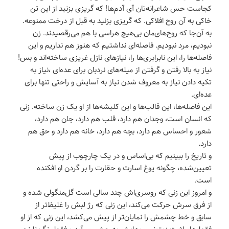
کجاست حس شاعرانه‌تان آی آدم‌ها! که گریزی بزنید از این تن
خاکی به آن روح افلاکی. که گریزی بزنید به قبل از درخت ممنوعه.
به آن‌جا که روح‌های‌مان بی‌هیچ هراسی با هم می‌رقصیدند. زن
نبودیم، مرد نبودیم. فاصله‌ای نداشتیم که هنوز هم نداریم و این
فاصله‌ها را، این نابرابری‌ها را، نیازهای نازل غریزی ساخته‌اند و بس!
نیاز به بالا رفتن و گرفتن از میله‌های نردبان برای عده‌ای ،نیاز به
تکیه دادن نیاز به معروف شدن نیاز به آسایش و راحتی تنها برای
عده‌ای.
این فاصله‌ها، این قالب‌ها و این کلیشه‌ها از او یک زن ساخته. زنی
که انسان است، وجدان هم دارد، قلب هم دارد، جان هم دارد،
شعور و احساس هم دارد، بچه هم دارد، خانه هم دارد و حق هم
دارد.
و تاریخ را ببینیم که بی‌اساس و در یک چارچوب از پیش
تعیین‌شده، چگونه یوغ اسارت و حقارت را بر گردن او افکنده
است.
و امروز این زنی که روسری‌اش چند سالی است گل‌منگولی شده و
از فرق سرش حرکت می‌کند، این زنی که رژ لبش را غلیظ‌تر از
سابق و خط چشمش را نمایان‌تر از پیش می‌کشد، این زنی که از او
فقط های‌لایت زیتونی موهایش به چشم می‌آید و فقط رنگ نارنجی