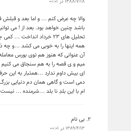
۱۳۸۸/۷/۱۸ در ۰۰:۰۱
والا چه عرض کنم … و اما بعد و قبلش فاصل
باشد چنین خواهد بود. بعد از ! می توانیم
تحلیل های ۲۳ خرداد انداخت 
همه اینها را به خوبی می کشد …و چه ذ
آن عنوانی که هنوز هم توی بورس معامله 
میم و ی قصه را به هم سنجاق می کنیم ت
ای بیش داوم ندارد …همتبار به این حر
دمی است و گاهی همان دم دنیایی بزرگ . 
ام با این بلدِ نا بلد …شرمنده … نیس
می‌گوید:
بی نام
۱۳۸۹/۴/۱۳ در ۰۰:۰۱