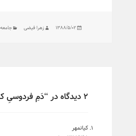
در
مؤلف
دسته‌ه
۱۳۸۸/۵/۰۲
زهرا فیضی
جامعه
۲ دیدگاه در “دَمِ فردوسیِ کره‌ای ها گرم”
می‌گوید:
کیانمهر