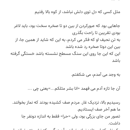
مثل کسی که دل توی دلش نباشد، از کوه بالا رفتیم
جاهایی بود که عبورکردن از بین دو تا صخره سخت بود، باید لاغر
بودی تقریبن تا راحت بگذری
به تن نحیف او که فکر می کردم، به این که شاید از همین جا، از
بین این دوتا صخره رد شده باشد
این که این جا روی این سنگ مسطح نشسته باشد خستگی گرفته
باشد
به وجد می آمدم، می شکفتم.
آن جا تازه آدم می فهمد «انا بشر مثلکم…»یعنی چی …
رسیدیم بالا، نزدیک غار. مردم صف کشیده بودند که نماز بخوانند.
ما هم آخر صف ایستادیم.
تصور من جای بزرگی بود، ولی «حرا» فقط به اندازه دونفر جا
داشت.
یک نفر که ایستاده نماز بخواند و آن دیگری که نشسته بخواند یا