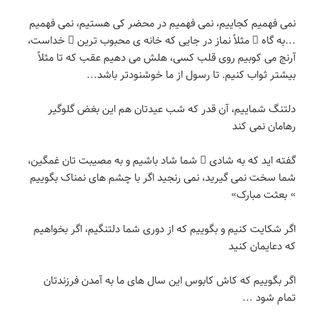
نمی فهمیم کجاییم، نمی فهمیم در محضر کی هستیم، نمی فهمیم
…به گاه ِ مثلاً نماز در جایی که خانه ی محبوب ترین ِ خداست،
آرنج می کوبیم روی قلب کسی، هلش می دهیم عقب که تا مثلاً
بیشتر ثواب کنیم. تا رسول از ما خوشنودتر باشد…
دلتنگ شماییم، آن قدر که شب عیدتان هم این بغض گلوگیر
رهامان نمی کند
گفته اید که به شادی ِ شما شاد باشیم و به مصیبت تان غمگین،
شما سخت نمی گیرید، نمی رنجید اگر با چشم های نمناک بگوییم
» بعثت مبارک»
اگر شکایت کنیم و بگوییم که از دوری شما دلتنگیم، اگر بخواهیم
که دعایمان کنید
اگر بگوییم که کاش کابوس این سال های ما به آمدن فرزندتان
تمام شود …