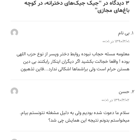
۳ دیدگاه در “جیک‌ جیک‌های دخترانه، در کوچه
باغ‌های مجازی”
بی نام
می‌گوید:
۱۳۹۰/۳/۰۱ در ۰۰:۰۱
معلومه مسله حجاب نبوده روابط دختر وپسر از نوع حزب اللهی
بوده ! واقعا خجالت بکشید اگر دیگران اینکار رابکنند بی دین
هستن حرام است ولی براشماها اشکالی ندارد…فاین تذهبون
حسن
می‌گوید:
۱۳۹۰/۳/۰۲ در ۰۰:۰۱
سلام ما دعوت شده بودیم ولی به دلیل مشغله نتونستم بیام.
میخواستم بدونم نتیجه این همایش چی شد؟