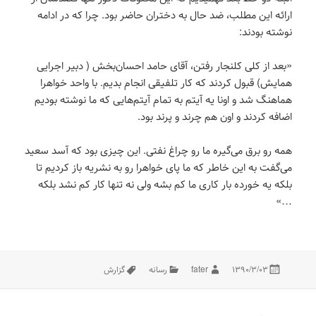
ارائه این مطلب، ضد حال به دختران حاضر بود. چرا که در ادامه
نوشته بودند:
«بعد از کلی کلنجار رفتن، آقای حامد احسان‌بخش ( دبیر اجرایی
همایش) قبول کردند که کار تلفیقی انجام بدیم. با واحد خواهرا
هماهنگ شد و اونا یه آیتم به تمام آیتم‌هایی که ما نوشته بودیم
اضافه کردند و اون هم چرند و پرند بود.
همه رو برق می‌گیره ما رو چراغ نفتی. این چیزی بود که آسد سعید
می‌گفت به این خاطر که ما پای خواهرا رو به نشریه باز کردیم تا
بلکه یه خورده بار کاری ما کم بشه ولی نه تنها کار کم نشد بلکه
…»
در
مؤلف
دسته‌ها
برچسب‌ها
۱۳۹۰/۳/۰۳
fater
رسانه
گزارش