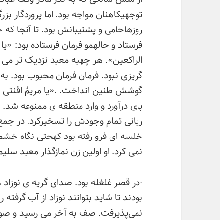
توجهیکاهنان مواجه بود. اما پروردگار بزرگ
روزهاحامی و پشتیبانش بود. تا آنجا که
فرستاد و حالهمو فرمان فرستاده بود: «یا
الراکعین». هر چهبه معبد نزدیک تر می 
گریزی نبود. فرمان فرمان محبوب بود. به 
گوشش طنین انداخت. .«یا مریمُ اقنتی 
پای درآورد و وارد منطقه ی ممنوعه شد. 
ربانی تمام وجودش را تسخیرکرد. در جمع 
خلسه ای فرو رفته بود کهحتی نگاه خشم
نمی کرد. او اولین زن نمازگذار معبد سلیم
·در قصر غلغله بود. صدای گریه ی نوزاد ه
بودند تا شاید بتوانند نوزاد از آب گرفته 
نمی‌پذیرفت. صف به آخر می رسید و صور