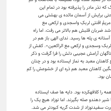
 که نذر مادر را پذیرفته بود در تمام این
 حتی برایش از آسمان مائده ی بهشتی می
 مریمُ اقنتی لربکِ واسجدی و ارکعی مع
شد ضربان قلبش هم بالاتر می رفت. اما راه
آستانه ی پله ها رسید. ندای الهی باز هم در
لربک وسجدی و ارکعی مع الراکعین». کفش از
ناگهان آرامش عجیبی دلش را فرا گرفت و ذکر
کاهنان معبد به نماز ایستاده بود و در چنان
گین کاهنان معبد هم ذره ای از خشوعش را کم
ان بود.
مه را کلافهکرده بود. دایه ها صف ایستاده
را شیر دهندو صله بگیرند. اما نوزاد هیچ یک را
ت سفیدنوزاد از شدت گریه کبودتر می شد.