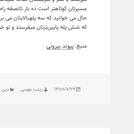
مسیرتان کوتاهتر است ده بار تانصفه راه م
حال می خوانید که سه پلهبالایتان می ب
که شش پله پایین‌ترتان میفرستد و تو 
منبع:
پیوند بیرونی
در
مؤلف
دسته‌
۱۳۸۸/۷/۲۹
زینب موسی
دین
راه‌بری