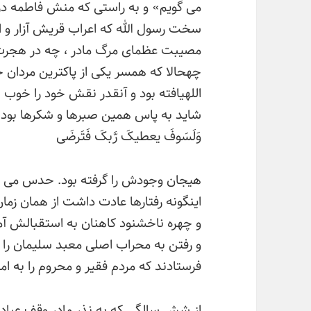
می گویم» و به راستی که منش فاطمه در
سخت رسول الله که اعراب قریش آزار و 
مصیبت عظمای مرگ مادر ، چه در هجرت ب
چهحالا که همسر یکی از پاکترین مردان خ
اللهیافته بود و آنقدر نقش خود را خوب ایف
شاید به پاس همین صبرها و شکرها بود ک
وَلَسَوفَ یعطیکَ رَّبکَ فَتَرضَی
هیجان وجودش را گرفته بود. حدس می زد 
اینگونه رفتارها عادت داشت از همان زمان 
و چهره ناخشنود کاهنان به استقبالش آم
و رفتن به محراب اصلی معبد سلیمان را ق
فرستادند که مردم فقیر و محروم را به ام
از شش سالگی که به نذر مادر وقف عباد