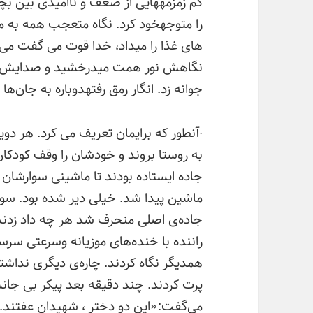
کم زمزمههایی از ضعف و ناامیدی بین ب
را متوجهخود کرد. نگاه متعجب همه به 
های غذا را میداد، خدا قوت می گفت می 
نگاهش نور همت میدرخشید و صدایش نوا
جوانه زد. انگار رمق رفتهدوباره به جان‌ه
·آنطور که برایمان تعریف می کرد. هر دو
به روستا بروند و خودشان را وقف کودکا
جاده ایستاده بودند تا ماشینی سوارشان ک
ماشین پیدا شد. خیلی دیر شده بود. سوار 
جاده‌ی اصلی منحرف شد هر چه داد زدند،
راننده با خنده‌های موزیانه وسرعتی سرس
همدیگر نگاه کردند. چاره‌ی دیگری نداشتن
پرت کردند. چند دقیقه بعد پیکر بی جانش
می‌گفت:«این دو دختر ، شهیدان عفتند.